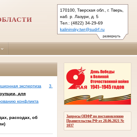
170100, Тверская обл., г. Тверь,
наб. р. Лазури, д. 5
ОБЛАСТИ
Тел.: (4822) 34-29-69
kalininsky.twr@sudrf.ru
развернуть
пционная экспертиза
3.
рупции, для
рованию конфликта
Запросы ОПФР по постановлению
ах, расходах, об
Правительства РФ от 28.06.2021 №
ли)
1037