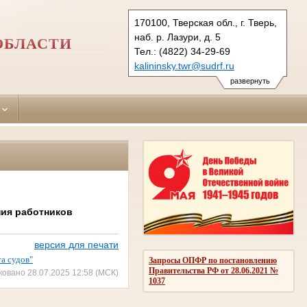
170100, Тверская обл., г. Тверь,
наб. р. Лазури, д. 5
ОБЛАСТИ
Тел.: (4822) 34-29-69
kalininsky.twr@sudrf.ru
развернуть
ния работников
версия для печати
а судов"
Запросы ОПФР по постановлению
Правительства РФ от 28.06.2021 №
ковано 28.07.2025 12:58 (МСК)
1037