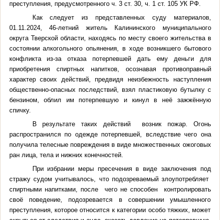
преступления, предусмотренного ч. 3 ст. 30, ч. 1 ст. 105 УК РФ.
Как следует из представленных суду материалов,
01.11.2024, 46-летний житель Калининского муниципального
округа Тверской области, находясь по месту своего жительства в
состоянии алкогольного опьянения, в ходе возникшего бытового
конфликта из-за отказа потерпевшей дать ему деньги для
приобретения спиртных напитков, осознавая противоправный
характер своих действий, предвидя неизбежность наступления
общественно-опасных последствий, взял пластиковую бутылку с
бензином, облил им потерпевшую и кинул в неё зажжённую
спичку.
В результате таких действий возник пожар. Огонь
распространился по одежде потерпевшей, вследствие чего она
получила телесные повреждения в виде множественных ожоговых
ран лица, тела и нижних конечностей.
При избрании меры пресечения в виде заключения под
стражу судом учитывалось, что подозреваемый злоупотребляет
спиртными напитками, после чего не способен контролировать
своё поведение, подозревается в совершении умышленного
преступления, которое относится к категории особо тяжких, может