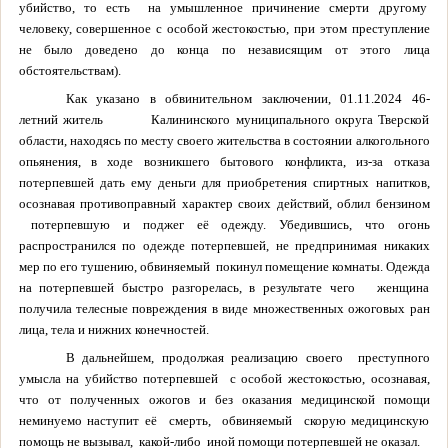
убийство, то есть на умышленное причинение смерти другому
человеку, совершенное с особой жестокостью, при этом преступление
не было доведено до конца по независящим от этого лица
обстоятельствам).
Как указано в обвинительном заключении, 01.11.2024 46-
летний житель Калининского муниципального округа Тверской
области, находясь по месту своего жительства в состоянии алкогольного
опьянения, в ходе возникшего бытового конфликта, из-за отказа
потерпевшей дать ему деньги для приобретения спиртных напитков,
осознавая противоправный характер своих действий, облил бензином
потерпевшую и поджег её одежду. Убедившись, что огонь
распространился по одежде потерпевшей, не предпринимая никаких
мер по его тушению, обвиняемый покинул помещение комнаты. Одежда
на потерпевшей быстро разгорелась, в результате чего женщина
получила телесные повреждения в виде множественных ожоговых ран
лица, тела и нижних конечностей.
В дальнейшем, продолжая реализацию своего преступного
умысла на убийство потерпевшей с особой жестокостью, осознавая,
что от полученных ожогов и без оказания медицинской помощи
неминуемо наступит её смерть, обвиняемый скорую медицинскую
помощь не вызывал, какой-либо иной помощи потерпевшей не оказал.