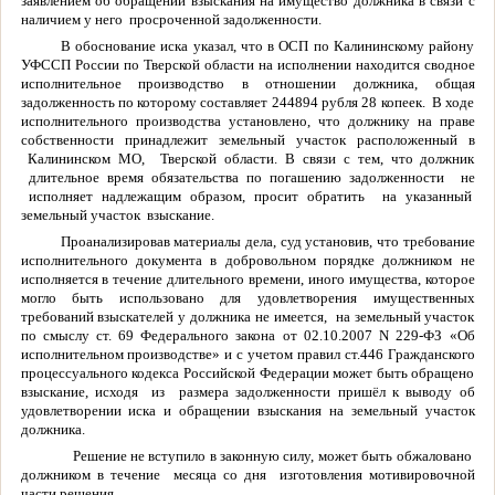
заявлением об обращении взыскания на имущество должника в связи с
наличием у него просроченной задолженности.
В обоснование иска указал, что в ОСП по Калининскому району
УФССП России по Тверской области на исполнении находится сводное
исполнительное производство в отношении должника, общая
задолженность по которому составляет 244894 рубля 28 копеек. В ходе
исполнительного производства установлено, что должнику на праве
собственности принадлежит земельный участок расположенный в
Калининском МО, Тверской области. В связи с тем, что должник
длительное время обязательства по погашению задолженности не
исполняет надлежащим образом, просит обратить на указанный
земельный участок взыскание.
Проанализировав материалы дела, суд установив, что требование
исполнительного документа в добровольном порядке должником не
исполняется в течение длительного времени, иного имущества, которое
могло быть использовано для удовлетворения имущественных
требований взыскателей у должника не имеется, на земельный участок
по смыслу ст. 69 Федерального закона от 02.10.2007 N 229-ФЗ «Об
исполнительном производстве» и с учетом правил ст.446 Гражданского
процессуального кодекса Российской Федерации может быть обращено
взыскание, исходя из размера задолженности пришёл к выводу об
удовлетворении иска и обращении взыскания на земельный участок
должника.
Решение не вступило в законную силу, может быть обжаловано
должником в течение месяца со дня изготовления мотивировочной
части решения.