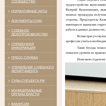
СООБЩЕСТВО
трудоустройства выпускников
Валерий Валентинович, явля
НОРМАТИВНЫЕ АКТЫ
нюансы процедуры получения
стороны, Председатель Кали
ДОКУМЕНТЫ СУДА
имеющихся
вакансиях секре
работа в данных должностях,
СУДЕБНОЕ
ДЕЛОПРОИЗВОДСТВО
Всеми присутствующи
профессии учиться необходим
СПРАВОЧНАЯ
Такие беседы помога
ИНФОРМАЦИЯ
повысить уровень их правово
ПРЕСС-СЛУЖБА
Пожелаем студентам 
УПРАВЛЕНИЕ СУДЕБНОГО
ДЕПАРТАМЕНТА
СУДЫ СУБЪЕКТА РФ
МУНИЦИПАЛЬНЫЕ
ОРГАНЫ ВЛАСТИ
ВАКАНСИИ