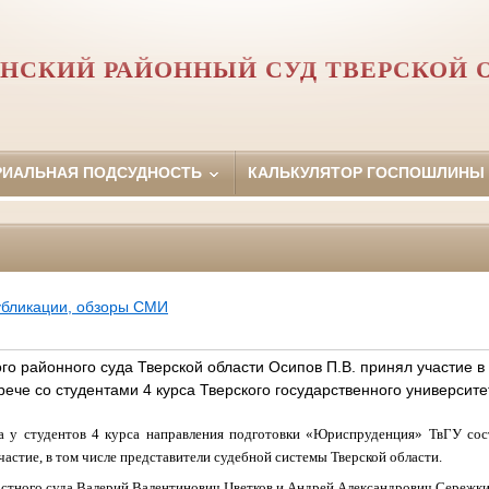
НСКИЙ РАЙОННЫЙ СУД ТВЕРСКОЙ 
РИАЛЬНАЯ ПОДСУДНОСТЬ
КАЛЬКУЛЯТОР ГОСПОШЛИНЫ
убликации, обзоры СМИ
о районного суда Тверской области Осипов П.В. принял участие в
че со студентами 4 курса Тверского государственного университе
а у студентов 4 курса направления подготовки «Юриспруденция» ТвГУ сос
частие, в том числе представители судебной системы Тверской области.
астного суда Валерий Валентинович Цветков и Андрей Александрович Сережк