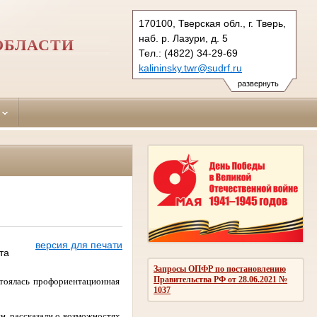
170100, Тверская обл., г. Тверь,
наб. р. Лазури, д. 5
ОБЛАСТИ
Тел.: (4822) 34-29-69
kalininsky.twr@sudrf.ru
развернуть
версия для печати
та
Запросы ОПФР по постановлению
Правительства РФ от 28.06.2021 №
тоялась профориентационная
1037
ин
рассказали о возможностях