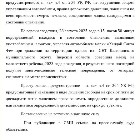
предусмотренного п. «а» ч.4 ст. 264 УК РФ, т.е. нарушении лицом,
управляющим автомобилем, правил дорожного движения, повлекшем по
неосторожности смерть человека, совершенное лицом, находящимся в
состоянии
опьянения
.
По версии следствия, 28 августа 2025 года в 15 часов 50 минут
подозреваемый, находясь в состоянии опьянения, вызванным
употреблением алкоголя, управляя автомобилем марки «Хендай Санта
Фе» при движении на территории одного из СНТ Калининского
муниципального округа Тверской области совершил наезд на
малолетнего ребенка, 2023 года рождения, в результате чего последний
получил многочисленные телесные повреждения, от которых
скончался на месте происшествия.
Преступление, предусмотренное п. «а» ч.4 ст. 264 УК РФ,
предусматривает наказание в виде лишения свободы на срок от пяти до
двенадцати лет с лишением права занимать определенные должности
или заниматься определенной деятельностью на срок до трех лет.
Постановление не вступило в законную силу.
При публикации в СМИ ссылка на пресс-службу суда
обязательна.