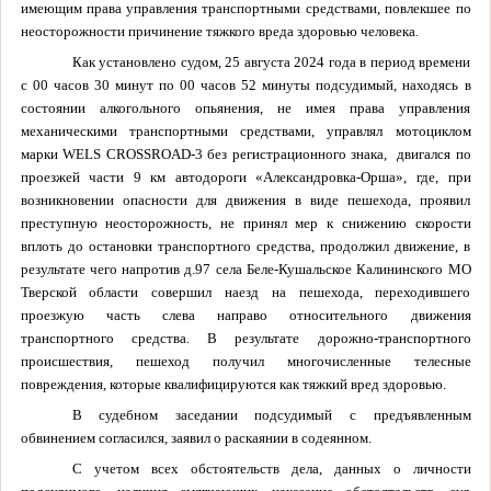
имеющим права управления транспортными средствами, повлекшее по
неосторожности причинение тяжкого вреда здоровью человека.
Как установлено судом, 25 августа 2024 года в период времени
с 00 часов 30 минут по 00 часов 52 минуты подсудимый, находясь в
состоянии алкогольного опьянения, не имея права управления
механическими транспортными средствами, управлял мотоциклом
марки WELS CROSSROAD-3 без регистрационного знака, двигался по
проезжей части 9 км автодороги «Александровка-Орша», где, при
возникновении опасности для движения в виде пешехода, проявил
преступную неосторожность, не принял мер к снижению скорости
вплоть до остановки транспортного средства, продолжил движение, в
результате чего напротив д.97 села Беле-Кушальское Калининского МО
Тверской области совершил наезд на пешехода, переходившего
проезжую часть слева направо относительного движения
транспортного средства. В результате дорожно-транспортного
происшествия, пешеход получил многочисленные телесные
повреждения, которые квалифицируются как тяжкий вред здоровью.
В судебном заседании подсудимый с предъявленным
обвинением согласился, заявил о раскаянии в содеянном.
С учетом всех обстоятельств дела, данных о личности