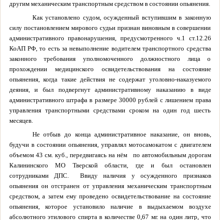
другим механическим транспортным средством в состоянии опьянения.
Как установлено судом, осужденный вступившим в законную
силу постановлением мирового судьи признан виновным в совершении
административного правонарушения, предусмотренного ч.1 ст.12.26
КоАП РФ, то есть за невыполнение водителем транспортного средства
законного требования уполномоченного должностного лица о
прохождении медицинского освидетельствования на состояние
опьянения, когда такие действия не содержат уголовно-наказуемого
деяния, и был подвергнут административному наказанию в виде
административного штрафа в размере 30000 рублей с лишением права
управления транспортными средствами сроком на один год шесть
месяцев.
Не отбыв до конца административное наказание, он вновь,
будучи в состоянии опьянения, управлял
мотосамокатом с двигателем
объемом 43 см. куб.,
передвигаясь на нём по автомобильным дорогам
Калининского МО Тверской области, где и был остановлен
сотрудниками ДПС. Ввиду наличия у осужденного признаков
опьянения он отстранен от управления механическим транспортным
средством, а затем ему проведено освидетельствование на состояние
опьянения, которое установило наличие в выдыхаемом воздухе
абсолютного этилового спирта в количестве 0,67 мг. на один литр, что