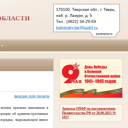
170100, Тверская обл., г. Тверь,
наб. р. Лазури, д. 5
ОБЛАСТИ
Тел.: (4822) 34-29-69
kalininsky.twr@sudrf.ru
развернуть
версия для печати
мужчина признан виновным в
Запросы ОПФР по постановлению
Правительства РФ от 28.06.2021 №
дерации об административных
1037
 порядка, выражающем явное