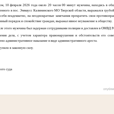
ом, 10 февраля 2026 года около 20 часов 00 минут мужчина, находясь в об
енного в пос. Эммаусс Калининского МО Тверской области, выражался грубо
л себя неадекватно, на неоднократные замечания прекратить свои противопра
ный порядок и спокойствие граждан, выражал явное неуважение к обществу.
ле этого мужчина был задержан сотрудниками полиции и доставлен в ОМВД Р
ения дела, с учетом характера правонарушения и обстоятельств его сов
ено административное наказание в виде административного ареста.
упило в законную силу.
ого суда
опубли