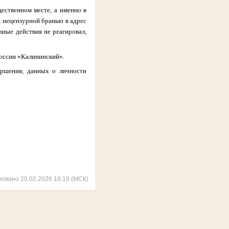
щественном месте, а именно в
й нецензурной бранью в адрес
вные действия не реагировал,
оссии «Калининский».
ершения, данных о личности
ковано 20.02.2026 18:18 (МСК)