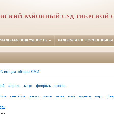
НСКИЙ РАЙОННЫЙ СУД ТВЕРСКОЙ 
РИАЛЬНАЯ ПОДСУДНОСТЬ
КАЛЬКУЛЯТОР ГОСПОШЛИНЫ
убликации, обзоры СМИ
май
апрель
март
февраль
январь
ябрь
сентябрь
август
июль
июнь
май
апрель
март
фев
брь
ода