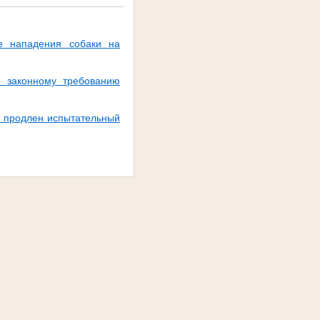
те нападения собаки на
е законному требованию
у продлен испытательный