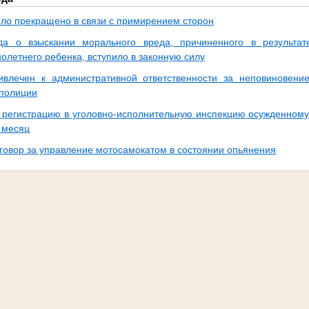
ело прекращено в связи с примирением сторон
да о взыскании морального вреда, причиненного в результа
летнего ребенка, вступило в законную силу
влечен к административной ответственности за неповиновени
 полиции
а регистрацию в уголовно-исполнительную инспекцию осужденном
 месяц
говор за управление мотосамокатом в состоянии опьянения