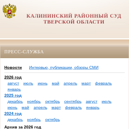
КАЛИНИНСКИЙ РАЙОННЫЙ СУД
ТВЕРСКОЙ ОБЛАСТИ
ПРЕСС-СЛУЖБА
Новости
Интервью, публикации, обзоры СМИ
2026 год
август
июль
июнь
май
апрель
март
февраль
январь
2025 год
декабрь
ноябрь
октябрь
сентябрь
август
июль
июнь
май
апрель
март
февраль
январь
2024 год
декабрь
ноябрь
октябрь
Архив за 2026 год