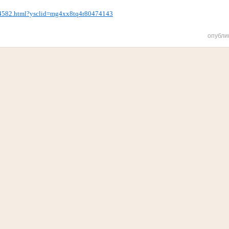
24582.html?ysclid=mg4xx8tq4r80474143
опубли