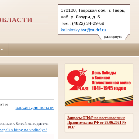
170100, Тверская обл., г. Тверь,
наб. р. Лазури, д. 5
ОБЛАСТИ
Тел.: (4822) 34-29-69
kalininsky.twr@sudrf.ru
развернуть
кт и
версия для печати
Запросы ОПФР по постановлению
Правительства РФ от 28.06.2021 №
напали с битой на водителя:
1037
napali-s-bitoy-na-voditelya/