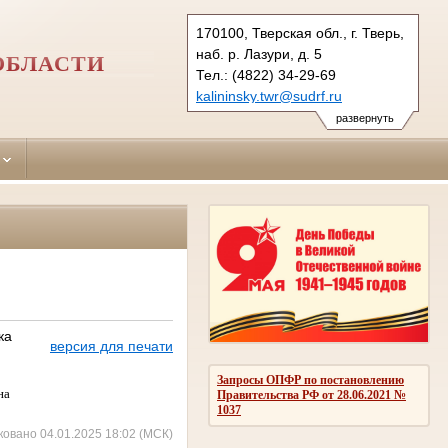
170100, Тверская обл., г. Тверь,
наб. р. Лазури, д. 5
ОБЛАСТИ
Тел.: (4822) 34-29-69
kalininsky.twr@sudrf.ru
развернуть
ка
версия для печати
Запросы ОПФР по постановлению
на
Правительства РФ от 28.06.2021 №
1037
ковано 04.01.2025 18:02 (МСК)