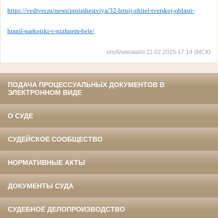
https://vedtver.ru/news/proisshestviya/32-letnij-zhitel-tverskoj-oblasti-
hranil-narkotiki-v-nizhnem-bele/
опубликовано 11.02.2025 17:14 (МСК)
ПОДАЧА ПРОЦЕССУАЛЬНЫХ ДОКУМЕНТОВ В
ЭЛЕКТРОННОМ ВИДЕ
О СУДЕ
СУДЕЙСКОЕ СООБЩЕСТВО
НОРМАТИВНЫЕ АКТЫ
ДОКУМЕНТЫ СУДА
СУДЕБНОЕ ДЕЛОПРОИЗВОДСТВО