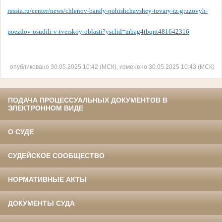
russia.ru/center/news/chlenov-bandy-pohishchavshey-tovary-iz-gruzovyh-
poezdov-osudili-v-tverskoy-oblasti?ysclid=mbag4tbqnt481642316
опубликовано 30.05.2025 10:42 (МСК), изменено 30.05.2025 10:43 (МСК)
ПОДАЧА ПРОЦЕССУАЛЬНЫХ ДОКУМЕНТОВ В
ЭЛЕКТРОННОМ ВИДЕ
О СУДЕ
СУДЕЙСКОЕ СООБЩЕСТВО
НОРМАТИВНЫЕ АКТЫ
ДОКУМЕНТЫ СУДА