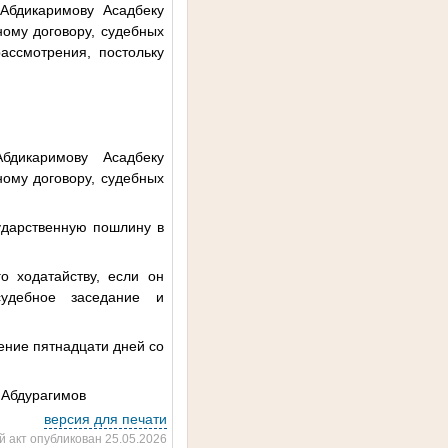
 Абдикаримову Асадбеку
ному договору, судебных
ассмотрения, постольку
бдикаримову Асадбеку
ному договору, судебных
ударственную пошлину в
о ходатайству, если он
судебное заседание и
ение пятнадцати дней со
имов
версия для печати
 акт опубликован 25.05.2026