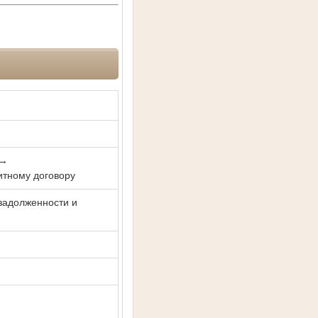
 →
итному договору
 задолженности и