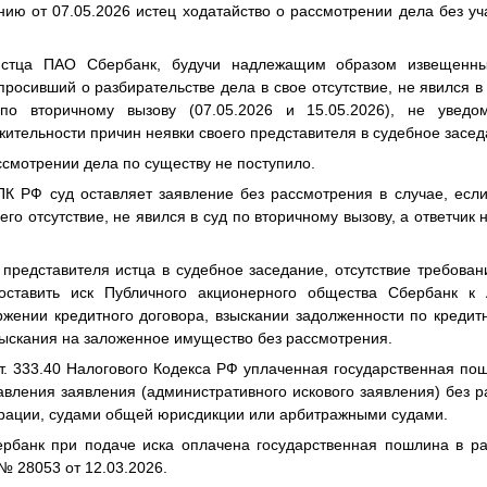
нию от 07.05.2026 истец ходатайство о рассмотрении дела без уч
 истца ПАО Сбербанк, будучи надлежащим образом извещенн
просивший о разбирательстве дела в свое отсутствие, не явился в
по вторичному вызову (07.05.2026 и 15.05.2026), не увед
жительности причин неявки своего представителя в судебное засед
ссмотрении дела по существу не поступило.
ГПК РФ суд оставляет заявление без рассмотрения в случае, есл
его отсутствие, не явился в суд по вторичному вызову, а ответчик
 представителя истца в судебное заседание, отсутствие требова
 оставить иск Публичного акционерного общества Сбербанк к 
жении кредитного договора, взыскании задолженности по кредит
ыскания на заложенное имущество без рассмотрения.
 ст. 333.40 Налогового Кодекса РФ уплаченная государственная по
авления заявления (административного искового заявления) без
рации, судами общей юрисдикции или арбитражными судами.
банк при подаче иска оплачена государственная пошлина в ра
 28053 от 12.03.2026.