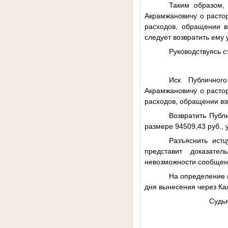
Таким образом,
Акрамжановичу о растор
расходов, обращении в
следует возвратить ему
Руководствуясь ст
Иск Публичног
Акрамжановичу о растор
расходов, обращении вз
Возвратить Публ
размере 94509,43 руб.,
Разъяснить ист
представит доказате
невозможности сообщени
На определение м
дня вынесения через Ка
С