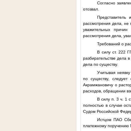
Согласно заявле
отозвал.
Представитель
рассмотрения дела, не 
уважительных причин 
рассмотрения дела, ува
Требований о ра
В силу ст. 222 
разбирательстве дела в 
дела по существу.
Учитывая неявку
по существу, следует
Акрамжановичу о растор
расходов, обращении вз
В силу п. 3 ч. 1
полностью в случае ост
Судом Российской Феде
Истцом ПАО Сбер
платежному поручению №