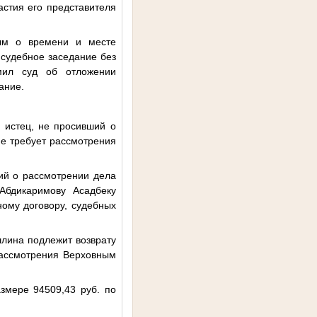
астия его представителя
ым о времени и месте
 судебное заседание без
омил суд об отложении
ание.
и истец, не просивший о
 не требует рассмотрения
ний о рассмотрении дела
Абдикаримову Асадбеку
ному договору, судебных
шлина подлежит возврату
 рассмотрения Верховным
змере 94509,43 руб. по