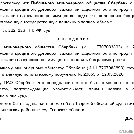
 поскольку иск Публичного акционерного общества Сбербанк к
жении кредитного договора, взыскании задолженности по кредит
зыскания на заложенное имущество подлежит оставлению без р
 уплаченную государственную пошлину в полном объеме.
. ст. 222, 223 ГПК РФ, суд
о п р е д е л и л:
о акционерного общества Сбербанк (ИНН 7707083893) к А
жении кредитного договора, взыскании задолженности по кредит
ыскания на заложенное имущество оставить без рассмотрения.
ичному акционерному обществу Сбербанк (ИНН 7707083893) гос
 уплаченную по платежному поручению № 28053 от 12.03.2026.
цу ПАО Сбербанк, что определение может быть отменено по ег
льства, подтверждающие уважительность причин неявки в 
я о них суду.
ожет быть подана частная жалоба в Тверской областной суд в теч
лининский районный суд Тверской области.
удья Д.А. Абдураг
судебный