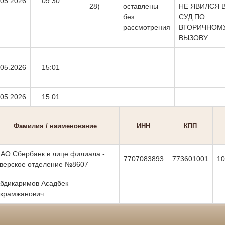
.05.2026
09:30
28)
оставлены
НЕ ЯВИЛСЯ 
без
СУД ПО
рассмотрения
ВТОРИЧНОМ
ВЫЗОВУ
.05.2026
15:01
.05.2026
15:01
Фамилия / наименование
ИНН
КПП
АО Сбербанк в лице филиала -
7707083893
773601001
10
верское отделение №8607
бдикаримов Асадбек
крамжанович