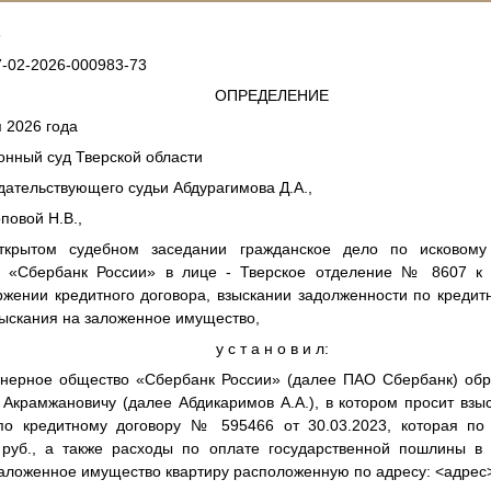
6
-02-2026-000983-73
ОПРЕДЕЛЕНИЕ
5 мая 2026 года г. Т
онный суд Тверской области
дательствующего судьи Абдурагимова Д.А.,
повой Н.В.,
ткрытом судебном заседании гражданское дело по исковому
а «Сбербанк России» в лице - Тверское отделение № 8607 к 
жении кредитного договора, взыскании задолженности по кредит
ыскания на заложенное имущество,
у с т а н о в и л:
нерное общество «Сбербанк России» (далее ПАО Сбербанк) обра
Акрамжановичу (далее Абдикаримов А.А.), в котором просит взыс
по кредитному договору № 595466 от 30.03.2023, которая по
 руб., а также расходы по оплате государственной пошлины в 
заложенное имущество квартиру расположенную по адресу:
<адрес