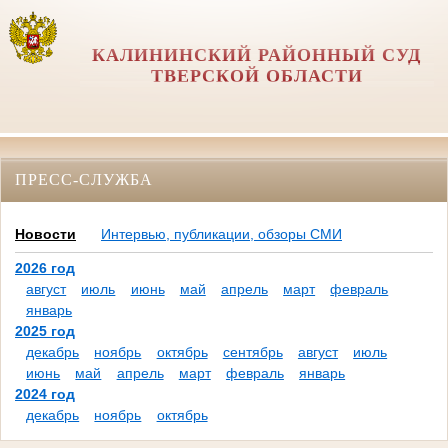
КАЛИНИНСКИЙ РАЙОННЫЙ СУД
ТВЕРСКОЙ ОБЛАСТИ
ПРЕСС-СЛУЖБА
Новости
Интервью, публикации, обзоры СМИ
2026 год
август
июль
июнь
май
апрель
март
февраль
январь
2025 год
декабрь
ноябрь
октябрь
сентябрь
август
июль
июнь
май
апрель
март
февраль
январь
2024 год
декабрь
ноябрь
октябрь